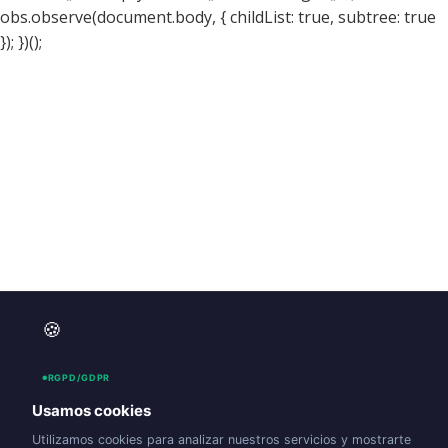
obs.observe(document.body, { childList: true, subtree: true
}); })();
🍪
RGPD/GDPR
Usamos cookies
Utilizamos cookies para analizar nuestros servicios y mostrarte