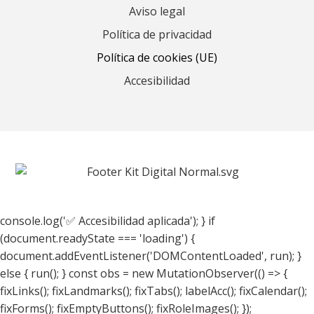
Aviso legal
Política de privacidad
Política de cookies (UE)
Accesibilidad
console.log('✅ Accesibilidad aplicada'); } if
(document.readyState === 'loading') {
document.addEventListener('DOMContentLoaded', run); }
else { run(); } const obs = new MutationObserver(() => {
fixLinks(); fixLandmarks(); fixTabs(); labelAcc(); fixCalendar();
fixForms(); fixEmptyButtons(); fixRoleImages(); });