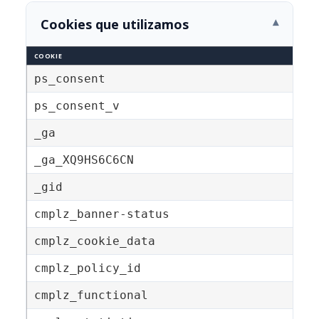
Cookies que utilizamos
▾
COOKIE
ps_consent
ps_consent_v
_ga
_ga_XQ9HS6C6CN
_gid
cmplz_banner-status
cmplz_cookie_data
cmplz_policy_id
cmplz_functional