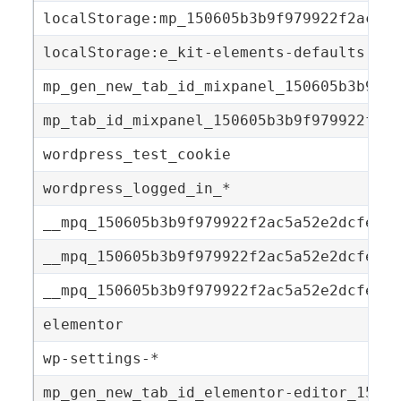
localStorage:mp_150605b3b9f979922f2ac5a5
localStorage:e_kit-elements-defaults
mp_gen_new_tab_id_mixpanel_150605b3b9f97
mp_tab_id_mixpanel_150605b3b9f979922f2ac
wordpress_test_cookie
wordpress_logged_in_*
__mpq_150605b3b9f979922f2ac5a52e2dcfe9_e
__mpq_150605b3b9f979922f2ac5a52e2dcfe9_p
__mpq_150605b3b9f979922f2ac5a52e2dcfe9_p
elementor
wp-settings-*
mp_gen_new_tab_id_elementor-editor_15060