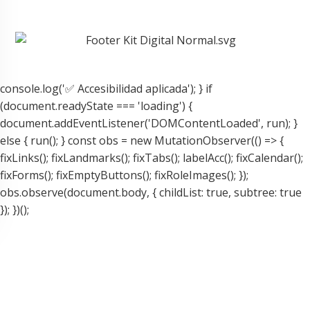
console.log('✅ Accesibilidad aplicada'); } if
(document.readyState === 'loading') {
document.addEventListener('DOMContentLoaded', run); }
else { run(); } const obs = new MutationObserver(() => {
fixLinks(); fixLandmarks(); fixTabs(); labelAcc(); fixCalendar();
fixForms(); fixEmptyButtons(); fixRoleImages(); });
obs.observe(document.body, { childList: true, subtree: true
}); })();